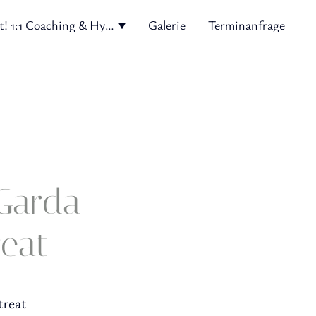
Reset! 1:1 Coaching & Hypnose
Galerie
Terminanfrage
Garda
reat
etreat