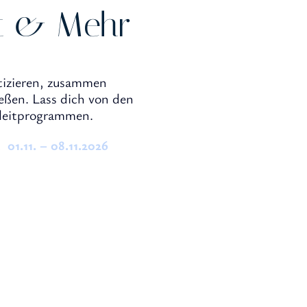
t & Mehr
ktizieren, zusammen
eßen. Lass dich von den
gleitprogrammen.
t
01.11. – 08.11.2026